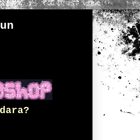
un
dara?