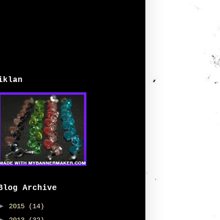
iklan
Blog Archive
►
2015
(14)
►
2013
(32)