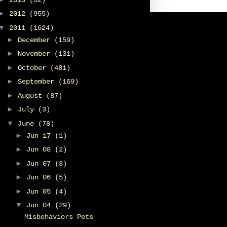
►
2012
(955)
▼
2011
(1624)
►
December
(159)
►
November
(131)
►
October
(481)
►
September
(169)
►
August
(87)
►
July
(3)
▼
June
(78)
►
Jun 17
(1)
►
Jun 08
(2)
►
Jun 07
(3)
►
Jun 06
(5)
►
Jun 05
(4)
▼
Jun 04
(29)
Misbehaviors Pets