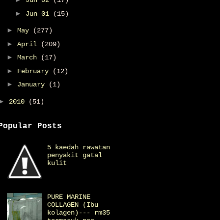
Jun 02
(17)
►
Jun 01
(15)
►
May
(277)
►
April
(209)
►
March
(17)
►
February
(12)
►
January
(1)
►
2010
(51)
Popular Posts
5 kaedah rawatan
penyakit gatal
kulit
PURE MARINE
COLLAGEN (Ibu
kolagen)--- rm35