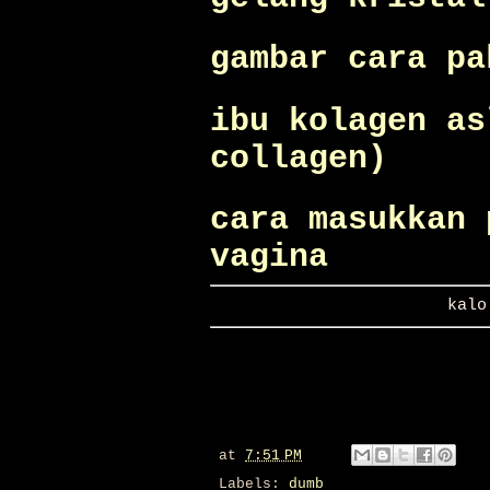
gambar cara pa
ibu kolagen as
collagen)
cara masukkan 
vagina
kalo
at
7:51 PM
Labels:
dumb